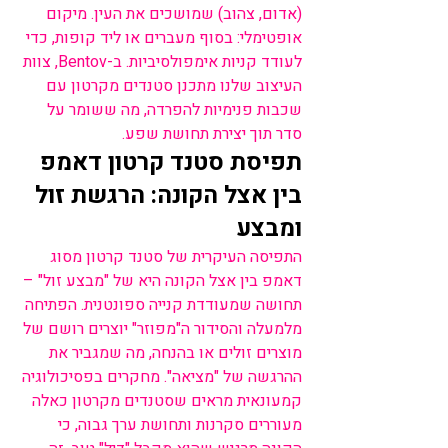
(אדום, צהוב) שמושכים את העין. מיקום 
אופטימלי: בסוף מעברים או ליד קופות, כדי 
לעודד קניות אימפולסיביות. ב-Bentov, צוות 
העיצוב שלנו מתכנן סטנדים מקרטון עם 
שכבות פנימיות להפרדה, מה ששומר על 
סדר תוך יצירת תחושת שפע.
תפיסת סטנד קרטון דאמפ 
בין אצל הקונה: הרגשת זול 
ומבצע
התפיסה העיקרית של סטנד קרטון מסוג 
דאמפ בין אצל הקונה היא של "מבצע זול" – 
תחושה שמעודדת קנייה ספונטנית. הפתיחה 
מלמעלה והסידור ה"מפוזר" יוצרים רושם של 
מוצרים זולים או בהנחה, מה שמגביר את 
ההרגשה של "מציאה". מחקרים בפסיכולוגיה 
קמעונאית מראים שסטנדים מקרטון כאלה 
מעוררים סקרנות ותחושת ערך גבוה, כי 