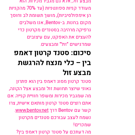
מבצע זול, אלא גם מגביר מכירות: הוא 
מעודד קניות ספונטניות (עד 70% מהקניות 
הן אימפולסיביות), מושך תשומת לב וחוסך 
מקום בחנות. ב-Bentov, אנו משלבים 
גרפיקה מרהיבה בסטנדים מקרטון כדי 
להעצים את האפקט, עם עיצובים 
שמדגישים "זול" ומבצעים.
סיכום: סטנד קרטון דאמפ 
בין – כלי מנצח להרגשת 
מבצע זול
סטנד קרטון מסוג דאמפ בין הוא פתרון 
גאוני שיוצר תחושת זול ומבצע אצל הקונה, 
מה שמגביר מכירות ומשפר חוויית קנייה. אם 
אתם רוצים סטנד קרטון מותאם אישית, צרו 
קשר עם Bentov דרך 
www.bentov.net
. 
נשמח לעצב עבורכם סטנדים מקרטון 
שמכרים!
מה דעתכם על סטנד קרטון דאמפ בין? 