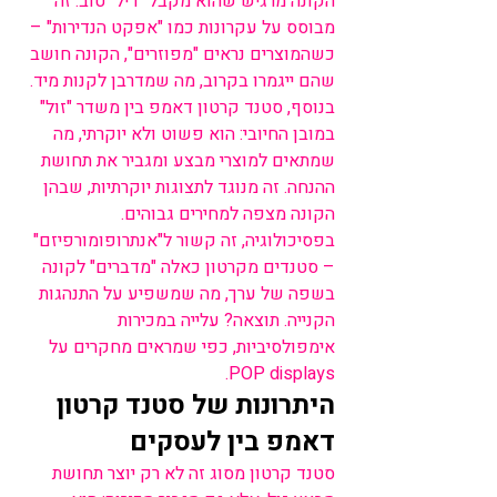
הקונה מרגיש שהוא מקבל "דיל" טוב. זה 
מבוסס על עקרונות כמו "אפקט הנדירות" – 
כשהמוצרים נראים "מפוזרים", הקונה חושב 
שהם ייגמרו בקרוב, מה שמדרבן לקנות מיד.
בנוסף, סטנד קרטון דאמפ בין משדר "זול" 
במובן החיובי: הוא פשוט ולא יוקרתי, מה 
שמתאים למוצרי מבצע ומגביר את תחושת 
ההנחה. זה מנוגד לתצוגות יוקרתיות, שבהן 
הקונה מצפה למחירים גבוהים. 
בפסיכולוגיה, זה קשור ל"אנתרופומורפיזם" 
– סטנדים מקרטון כאלה "מדברים" לקונה 
בשפה של ערך, מה שמשפיע על התנהגות 
הקנייה. תוצאה? עלייה במכירות 
אימפולסיביות, כפי שמראים מחקרים על 
POP displays.
היתרונות של סטנד קרטון 
דאמפ בין לעסקים
סטנד קרטון מסוג זה לא רק יוצר תחושת 