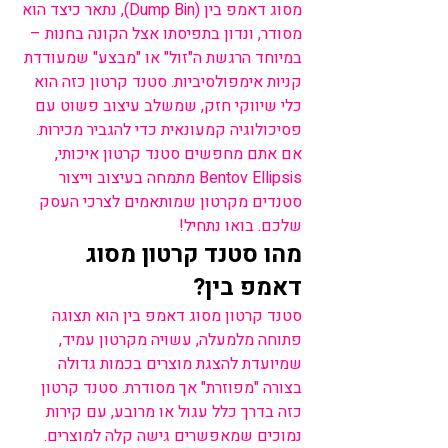
מסוג דאמפ בין (Dump Bin), נתאר כיצד הוא 
מסודר, ונדון בתפיסתו אצל הקונה בחנות – 
במיוחד הרגשת ה"זול" או "מבצע" שמעודדת 
קניות אימפולסיביות. סטנד קרטון כזה הוא 
כלי שיווקי חזק, שמשלב עיצוב פשוט עם 
פסיכולוגיה קמעונאית כדי להגביר מכירות. 
אם אתם מחפשים סטנד קרטון איכותי, 
Bentov Ellipsis מתמחה בעיצוב וייצור 
סטנדים מקרטון שמותאמים לצרכי העסק 
שלכם. בואו נתחיל!
מהו סטנד קרטון מסוג 
דאמפ בין?
סטנד קרטון מסוג דאמפ בין הוא תצוגה 
פתוחה מלמעלה, עשויה מקרטון עמיד, 
שמיועדת להצגת מוצרים בכמות גדולה 
בצורה "מפוזרת" אך מסודרת. סטנד קרטון 
כזה בדרך כלל עגול או מרובע, עם קירות 
נמוכים שמאפשרים גישה קלה למוצרים. 