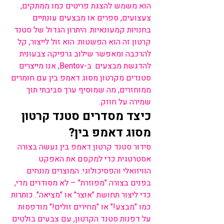
הוא משמש להצגת פריטים כמו ממתקים, 
צעצועים, ספרים או מבצעים עונתיים 
בחנויות קמעונאיות. היתרון הגדול של סטנד 
קרטון זה הוא הפשטות: הוא זול לייצור, קל 
להרכבה ומאפשר שילוב גרפיקה צבעונית 
להדגשת מבצעים. ב-Bentov, אנו מייצרים 
סטנדים מקרטון מסוג דאמפ בין עם חומרים 
ממוחזרים, מה שמוסיף ערך סביבתי תוך 
שמירה על חוזק.
כיצד מסדרים סטנד קרטון 
מסוג דאמפ בין?
סידור סטנד קרטון דאמפ בין נעשה בצורה 
אסטרטגית כדי למקסם את האפקט 
הוויזואלי והפסיכולוגי. המוצרים מונחים 
בפנים בצורה "מפוזרת" – לא מסודרים מדי, 
כדי ליצור תחושת "אוצר" או "מציאה". כותרות 
כמו "מבצע!" או "מחירים זולים!" מודפסות 
על דפנות סטנד הקרטון, עם צבעים בולטים 