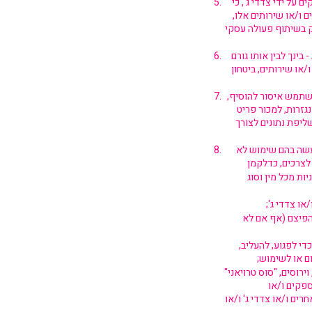
 על ידי צדדי ג', כי
 ו/או שירותים אלו,
ק בשיתוף פעולה עסקי
בינך לבין אותו גורם
או שירותים, ביטחון
משתמש איסור להוסיף,
נגזרות, למכור פריט
ליפת נתונים לצורך
עשה בהם שימוש לא
ות מכל מין וסוג
ו צדדי ג';
להפיצם (אף אם לא
די לפגוע, להעליב,
ום או לשימוש;
רוסים, "סוס טרויאני"
פקים ו/או
ים ו/או צדדי ג' ו/או