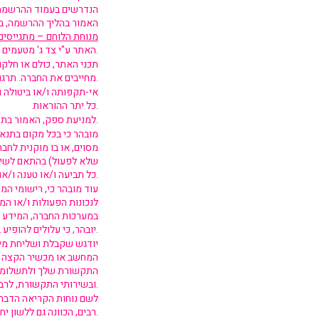
הנדרשים בעמוד ההרשמה, 
האמור בהליך ההרשמה, בת
מנוחת הלוחם – מתגייסים
) האתר ע"י צד ג' מטעמים מערכתיים של החברה ו/או האתר.
תכני האתר, כולם או חלקם
מחייבים את החברה. תרגומם ככל שיעשה לשפות שונות הינו לנוחות המשתמש בלבד.
אי-תקפותה ו/או ביטולה 
כל יתר ההוראות.
למניעת ספק, האמור בתנאי שימוש אלו, הנו בנוסף לכל זכות המוקנית לחברה על פי כל דין.
מובהר כי בכל מקום בתנאי
מסוים, או בו מוקנית לחב
שלא לפעול) בהתאם לשיקו
כל תביעה ו/או טענה ו/או דרישה בגין פעילותה של החברה (או אי פעילותה) כאמור.
עוד מובהר כי, רישומי ה
לנכונות הפעולות ו/או המ
במערכות החברה, המידע ה
יובהר, כי עלולים להופיע בו, בתום לב, אי דיוקים או שגיאות והחברה לא תישא באחריות כל שהיא הנובעת מהן או קשורה אליהן.
יודגש שקבלת ושליחת מיד
המחשב או מכשיר הקצה שב
התקשורת שלך ולתשלומים ה
ובשירותי התקשורת, לרבות מחשבים ותוכנות, הנחוצים לשם התחברות לאתר וכל שימוש בתכנים המצויים בו.
לשם נוחות הקריאה הדברים
רבים, הכוונה גם ללשון יחיד, ולהיפך.