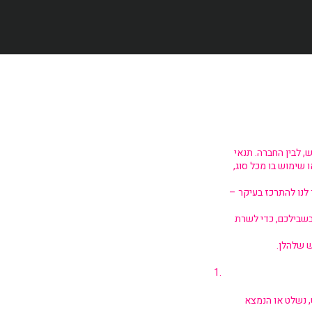
, לבין החברה. תנאי
שימוש בו מכל סוג,
לנו להתרכז בעיקר –
שבילכם, כדי לשרת
ש שלהלן.
מה, לרבות תאגיד שולט, נשלט או הנמצא