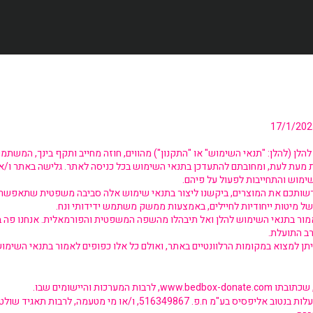
לן (להלן: "תנאי השימוש" או "התקנון") מהווים, חוזה מחייב ותקף בינך, המשתמש
מעת לעת, ומחובתם להתעדכן בתנאי השימוש בכל כניסה לאתר. גלישה באתר ו/או 
מוש והתחייבות לפעול על פיהם.
רשותכם את המוצרים, ביקשנו ליצור בתנאי שימוש אלה סביבה משפטית שתאפשר 
ל מיטות ייחודיות לחיילים, באמצעות ממשק משתמש ידידותי ונח.
ור בתנאי השימוש להלן ואל תיבהלו מהשפה המשפטית והפורמאלית. אנחנו פה ב
ב התועלת.
ניתן למצוא במקומות הרלוונטיים באתר, ואולם כל אלו כפופים לאמור בתנאי השימו
 שכתובתו
www.bedbox-donate.com
, לרבות המערכות והיישומים שבו.
"החברה" – האתר הינו בבעלות בנטוב אליפסיס בע"מ ח.פ. 516349867, ו/או מי מטע