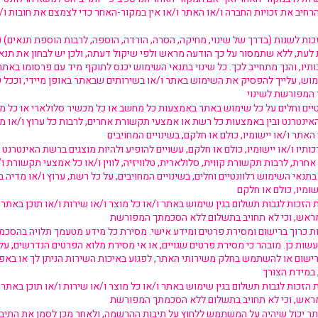
חיב את זכויות החברה ו/או האתר ו/או אין במקור-האחר כדי לצמצם את חובות ו/
 לשנות (בדרך של שינוי, מחיקה, הסרה, הורדה, הוספה, לרבות הוספת תנאים) (לה
עת, ללא שתמסור על כך הודעה מראש ולפי שיקול דעתה, ולכן יש לבחון את תנאי
יו, והנך מתחייב לכך. כל שינוי בתנאי השימוש יכנס לתוקף מיד עם פרסומו באתר
מוש, עלייך להפסיק את השימוש באתר ו/או בשירותים שבאתר באופן מיידי, וככל 
טיים וחלים על כל שימוש באתר באמצעות כל מחשב או כל מכשיר סלולארי או כל מ
אינטרנט ובין באמצעות כל רשת או אמצעי תקשורת אחרים, לרבות כל ערוץ ו/או 
כותיו ו/או יישומיו, כולם או חלקם, עשויים להופיע ולהיות מוצגים ברשת האינטרנט 
חרת, לרבות תקשורת קווית, סלולארית, טלוויזיה, לווין ו/או כל אמצעי תקשורת ו
נאי השימוש רלוונטיים וחלים, בשינויים המחויבים, על כל רשת, ערוץ ו/או מדיה ב
כות לגבות תשלום בגין שימוש באתר ו/או כל מוצר ו/או שירות ו/או תוכן באתר,
ת כרוך ברישום ומסירת פרטים ומידע אישי. מסירת כל מידע מטעמך תלויה בהסכמ
לעשות כן. מובהר כי מסירת פרטים שגויים, או אי מסירת מלוא הפרטים הנדרשים, ע
ום או להשתמש בחלק משירותי האתר, לפגוע באיכות השירות הניתן לך או באפשר
כות לגבות תשלום בגין שימוש באתר ו/או כל מוצר ו/או שירות ו/או תוכן באתר,
ר יכול שיהיה על המשתמש ללחוץ על תיבות ההרשמה, ולאחר מכן לסמן את התיב