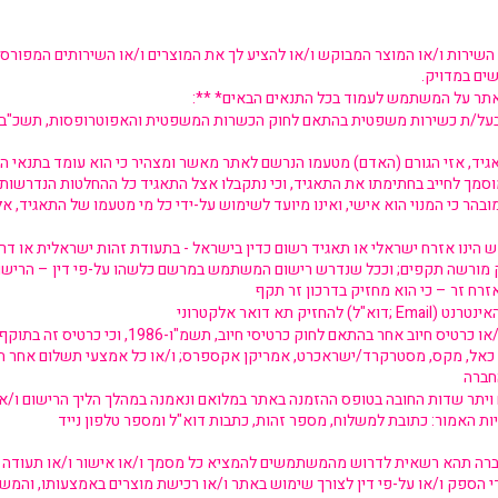
השירות ו/או המוצר המבוקש ו/או להציע לך את המוצרים ו/או השירותים המפורסמ
ים במדויק.
תר על המשתמש לעמוד בכל התנאים הבאים* **:
ד, אזי הגורם (האדם) מטעמו הנרשם לאתר מאשר ומצהיר כי הוא עומד בתנאי הנ"
סמך לחייב בחתימתו את התאגיד, וכי נתקבלו אצל התאגיד כל ההחלטות הנדרשות
בהר כי המנוי הוא אישי, ואינו מיועד לשימוש על-ידי כל מי מטעמו של התאגיד, א
ינו אזרח ישראלי או תאגיד רשום כדין בישראל - בתעודת זהות ישראלית או דרכ
 מורשה תקפים; וככל שנדרש רישום המשתמש במרשם כלשהו על-פי דין – הרישום
להחזיק בכרטיס אשראי ו/או כרטיס חיוב אחר בהתאם לחוק כרטיסי
כאל, מקס, מסטרקרד/ישראכרט, אמריקן אקספרס; ו/או כל אמצעי תשלום אחר ה
ויתר שדות החובה בטופס ההזמנה באתר במלואם ונאמנה במהלך הליך הרישום ו/או
חברה תהא רשאית לדרוש מהמשתמשים להמציא כל מסמך ו/או אישור ו/או תעודה 
די הספק ו/או על-פי דין לצורך שימוש באתר ו/או רכישת מוצרים באמצעותו, וה