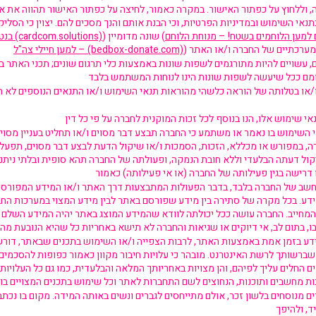
וללחוץ על כפתור האישור. במקרה כאמור, לחיצה על כפתור האישור תהווה את א
נאי השימוש ובמדיניות הפרטיות, וכי הבנת אותם והנך מסכים להם. יצוין כי הס
 למען הלוחמים בשטח! – מנוחת הלוחם
) שונה מדומיין (
בנטוב אליפסיס (cardcom.solutions)
– למען חיילי צה"ל (bedbox-donate.com)
, עשויים להיות מתורגמים לשפות שונות באמצעות כלי תרגום שונים; תכני האתר ב
ו/או בטלותה של הוראה כלשהי מהוראות תנאי השימוש ו/או התנאים הנוספים לא
 השימוש בו נאמר או משתמע כי החברה תבצע דבר מסוים ו/או תחליט בעניין מסוי
רה, במפורש או מכללא, הזכות, הסמכות ו/או שיקול הדעת לבצע דבר מסוים, תפעל
ל דעתה הבלעדי וללא חובת הנמקה, ופעולתה של החברה תהא סופית ובלתי ניתנת
מחשב של החברה בלבד, בדבר הפעולות המתבצעות דרך האתר ו/או המידע המפורסם ב
ידע. בכל מקרה של סתירה בין מידע שפורסם באתר לבין מידע המצוי במערכות החב
מחייב. החברה עושה ככל יכולתה לוודא שהמידע המוצג באתר יהיה המידע השלם ו
ע בזמן אמת באמצעות האתר, לרבות הצפייה ו/או השימוש בתכנים שבאתר, דורשי
רשותך לרשת האינטרנט. מובהר כי עלויות חיבור מקוון כאמור כפופות להסכמים 
חלים עליך לפיהם, והן מצויות באחריותך המלאה והבלעדית, כמו גם כל העלויות 
 מנוסחים בלשון זכר, אולם מתייחסים לגברים ונשים באותה המידה. מקום בו נכתב