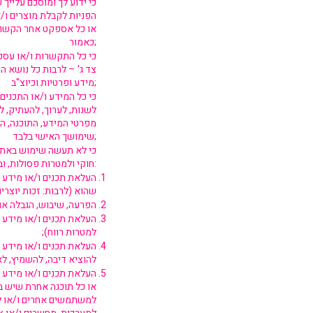
כי ידוע לך ומוסכם עלייך 
הפניות לקבלת מוצרים ו/א
או כל אספקט אחר הקשור 
כאמור;
כי כל התקשרות ו/או עסקה
צד ג' – לרבות כל נושא 
מידע ופרטיות וכיוצ"ב;
כי כל המידע ו/או התכנים
לשנות, לערוך, להעתיק, לה
מפרטי המידע, התוכנה, ה
שימושך האישי בלבד;
כי לא תעשה שימוש באתר 
חוקי ולמטרות פסולות, ובין היתר, ומבלי לגרוע מכלליות האמור לעיל, הנך מתחייב כי לא תעשה בו כל שימוש לצרכים, כדלקמן:
העלאת תכנים ו/או מידע שא
שהוא (לרבות: זכות יוצרים
הפרעה, שיבוש, הגבלה או 
העלאת תכנים ו/או מידע ה
למטרות רווח);
העלאת תכנים ו/או מידע ש
להוציא דיבה, להשמיץ, לאי
העלאת תכנים ו/או מידע ש
או כל תוכנה אחרת שיש ב
למשתמשים אחרים ו/או לצד