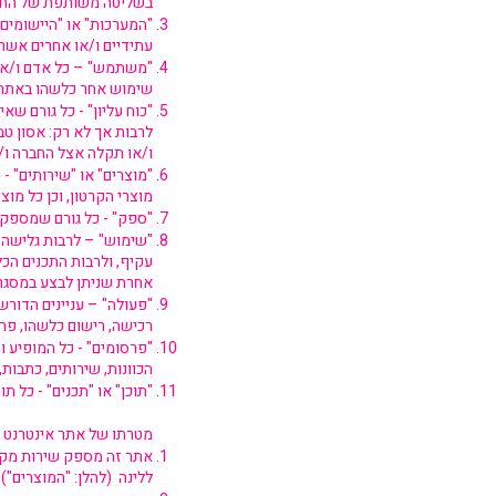
בשליטה משותפת של החב
"המערכות" או "היישומים"
עתידיים ו/או אחרים אשר
"משתמש" – כל אדם ו/או 
שימוש אחר כלשהו באתר ו
"כוח עליון" - כל גורם ש
לרבות אך לא רק: אסון ט
ו/או תקלה אצל החברה ו
"מוצרים" או "שירותים" - 
מוצרי הקרטון, וכן כל מוצ
"ספק" - כל גורם שמספק 
"שימוש" – לרבות גלישה ו
עקיף, ולרבות התכנים הכל
אחרת שניתן לבצע במסגר
"פעולה" – עניינים הדור
רכישה, רישום כלשהו, פרסום, כתיבת"Talkback" , פרסום
"פרסומים" - כל המופיע 
הכוונות, שירותים, כתבות,
"תוכן" או "תכנים" - כל תו
מטרתו של אתר אינטרנט 
אתר זה מספק שירות מקוון
ללינה (להלן: "המוצרים"