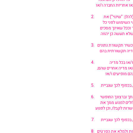
או אחריות החברה ו/או
לן: "שינוי") את
 השימוש לפני כל
 וככל שאינך מסכים
שלא תעשה כן יהווה
כשיר תקשורת נתונים
מדיה תקשורתית בהם
ו/או בכל מדיה
/או מדיה אחרים שהם;
הם מופיעים ו/או
 בכפוף לכך שגביית
תך וברצונך החופשי
לולים למנוע ממך את
ות לקבלו, וכן לפגוע
 בכפוף לכך שגביית
ות ולמלא את הפרטים