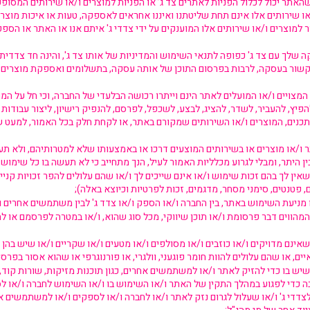
שהאתר יכול לכלול הפניות לאתרים צד ג’ או הפניות למוצרים ו/או שירותים המסופקים
ו שירותים אלו אינם תחת שליטתנו ואיננו אחראים לאספקה, טעות או איכות מוצרים
למוצרים ו/או שירותים אלו המוענקים על ידי צדדי ג' איתם אנו או האתר או הספ
 שלך עם צד ג' כפופה לתנאי השימוש והמדיניות של אותו צד ג', והינה חד צדדית - 
הקשור בעסקה, לרבות בפרסום התוכן של אותה עסקה, בתשלומים ואספקת מוצרים ו/
 המצויים ו/או המועלים לאתר הינם וייתרו רכושה הבלעדי של החברה, וכי חל על ה
פיץ, להעביר, לשדר, להציג, לבצע, לשכפל, לפרסם, להנפיק רישיון, ליצור עבודות 
תכנים, המוצרים ו/או השירותים שמקורם באתר, או לקחת חלק בכל האמור, למעט ש
ו/או מוצרים או בשירותים המוצעים דרכו או באמצעותו שלא למטרותיהם, ולא ת
ין לך בהם זכות שימוש ו/או אינם שייכים לך ו/או שהם עלולים להפר זכויות קנייני
, פטנטים, סימני מסחר, מדגמים, זכות לפרטיות וכיוצא באלה);
מניעת השימוש באתר, בין החברה ו/או הספק ו/או צדד ג' לבין משתמשים אחרים ו/א
מהווים דבר פרסומת ו/או תוכן שיווקי, מכל סוג שהוא, ו/או במטרה לפרסמם או 
אינם מדויקים ו/או כוזבים ו/או מסולפים ו/או מטעים ו/או שקריים ו/או שיש בהן כ
ים, או שהם עלולים להוות חומר פוגעני, וולגרי, או פורנוגרפי או שהוא אסור בפרס
יש בו כדי להזיק לאתר ו/או למשתמשים אחרים, כגון תוכנות מזיקות, שורות קוד, וי
ה כדי לפגוע במהלך התקין של האתר ו/או השימוש בו ו/או השימוש לחברה ו/או לס
די ג' ו/או שעלול לגרום נזק לאתר ו/או לחברה ו/או לספקים ו/או למשתמשים אחר