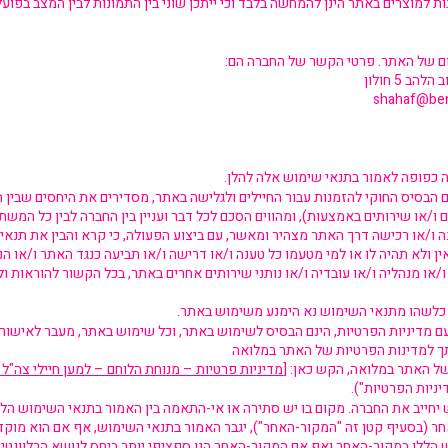
ות למוצרים באתר הינן להמחשה בלבד וכי ייתכן שוני בין התמונות לבין המצב בפועל
ם של האתר. פרטי הקשר של החברה הם:
ב 5 חולון
shahaf@ben
 כפופה לאמור בתנאי שימוש אלה להלן.
 הבסיס החוקי להזמנות עבור החיילים ולגלישה באתר, מסדירים את היחסים שבין
 ו/או שירותים באמצעות), ומהווים הסכם לכל דבר ועניין בין החברה לבין כל המש
/או רכישה דרך האתר מצהיר ומאשר, עם ביצוע הפעולה, כי קרא והבין את תנאי
אין ולא תהיה לו או למי מטעמו כל טענה ו/או דרישה ו/או תביעה כנגד האתר ו/או ה
/או מנהליה ו/או עובדיה ו/או נותני שירותים אחרים באתר, בכל הקשור להוראות ו
 כלשהו מתנאי השימוש נא הימנע משימוש באתר.
עם מדיניות הפרטיות, הינם הבסיס לשימוש באתר, וכל שימוש באתר, מעבר לאישור 
של האתר במלואה, הקש כאן: [
דיניות הפרטיות").
יחייב את החברה. מקום בו יש סתירה או אי-התאמה בין האמור בתנאי השימוש הללו
ר (בסעיף קטן זה "המקור-האחר"), יגבר האמור בתנאי השימוש, אף אם הוא מוק
 הללו במקור-האחר ואף אם המקור-האחר הנו ספציפי יותר ביחס לנושא הרלוונטי -