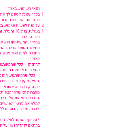
תנאי השימוש באתר
בכדי שנוכל לספק לך את 
להזין את הפרטים המבוקש
על מנת לעשות שימוש בא
רלוונטי אחר.
במידה והמשתמש הוא תאגי
חתימה מטעם התאגיד המו
החברה. למען הסר ספק, מו
כאמור;
להחזיק – ככל שהמשתמש ה
התאגדות או תעודת עוסק
– ככל שהמשתמש הינו אזרח זר – כי הוא מחזיק בדרכון זר תקף;
להחזיק תא דואר אלקטרוני (דוא"ל; Email) פעיל, תקין ונגיש ברשת האינטרנט;
מחברות האשראי הבאות: 
הנדרש ומאושר על-ידי החברה;
למלא את פרטיו האישיים 
לרבות ומבלי לגרוע מכלליות האמור: כתובת למשלוח, מספר זהות, כתבות דוא"ל ומספר טלפון נייד.
* על אף האמור לעיל, ה
בהתאם לנהליה ו/או על י