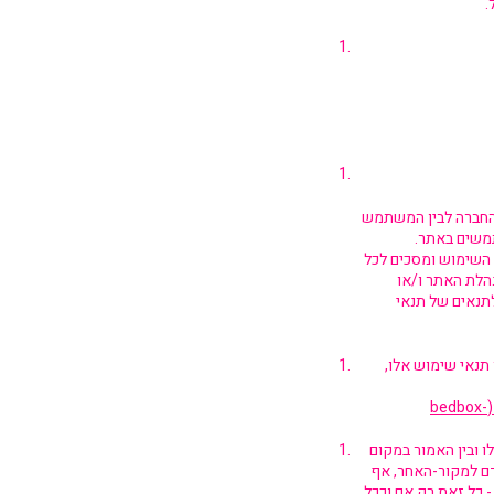
.
 החברה לבין המשתמש
תמשים באתר.
 השימוש ומסכים לכל
נהלת האתר ו/או
לתנאים של תנאי
תנאי שימוש אלו,
מדיניות פרטיות – מנוחת הלוחם – למען חיילי צה"ל (bedbox-
 ובין האמור במקום
דם למקור-האחר, אף
 כל זאת רק אם וככל