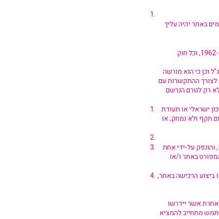
ים באתר יהיה עליך
בוגר/ת, בגיל 18 ומעלה, ובעל/ת כשירות משפטית בהתאם לחוק הכשרות המשפטית והאפוטרופסות, תשכ"ב-1962, וכל חוק
ל וכן כי הוא מורשה
 לצורך ההתקשרות עם
לא רק לגורם הנרשם
ון ישראלי או תעודת
 תקף ולא נמחק; או
 חיוב, תשמ"ו-1986, וכי כרטיס זה בתוקף, והונפק על-ידי אחת
מפורט באתר ו/או
 ביצוע הרכישה באתר,
אחרת אשר יידרשו
משתמש מתחייב להמציא