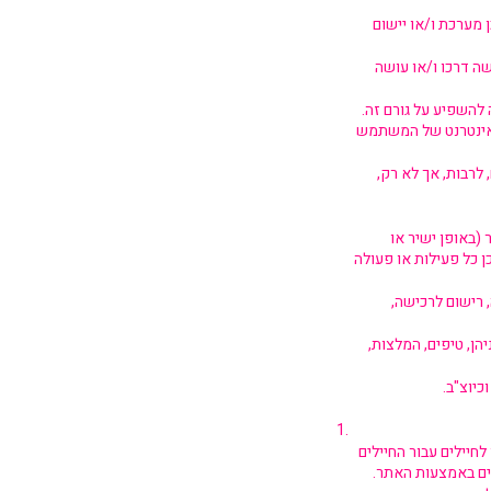
 מערכת ו/או יישום
ה דרכו ו/או עושה
 להשפיע על גורם זה.
האינטרנט של המשתמש
 לרבות, אך לא רק,
(באופן ישיר או
ן כל פעילות או פעולה
 רישום לרכישה,
ן, טיפים, המלצות,
כיוצ"ב.
חיילים עבור החיילים
ים באמצעות האתר.