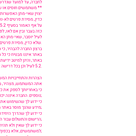
לחברה, עד למועד שנדרשת
** משתמשים חוסים או ש
יצוין שאי-מתן האפשרות
כדין, מסירת פרטים לא-נכ
כזה בעבר ובין אם לאו, ל
לעיל יוסבר, שאי-מתן ה
שלא כדין, מסירת פרטים לא-נכונים, פגיעה בחברה, באתר ו/או פגיעה במשתמש אחר.
ברצון החברה להבהיר, כי
באתר איננו מבטיח כי כל 
באתר, והינן למיטב ידיעת
5.2 לעיל וכן בכל דרישה אחרת של החברה.
הצהרות והתחייבויות המ
אתה המשתמש, מצהיר, מסכי
כי באחריותך לספק את כל
נוספים. החברה איננה יכולה להבטיח כי כל המערכות באתר תתרענה אם פרטי מידע מסוימים חסרים;
כי ידוע לך שהשימוש אתר 
מידע שהנך מוסר באתר הינו נכון ומדויק ונמסר על ידך נמסר מיזמתך, מרצונך החופשי ללא שום כפיה או שידול;
כי ידוע לך שהדרך היחיד
הרישום והתשלום עבור הרכישה, וקבלת אישור החברה בדבר השלמת הרישום וביצוע התשלום;
כי ידוע לך שאין ולא תהי
למשתמשים, אלא בכפוף לתנאי שימוש אלה;