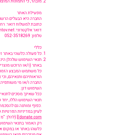
מובהר, כי התמונות המוצג
מפעילת האתר
החברה היא הבעלים הרשו
כתובת למשלוח דואר: רחוב הלה
דואר אלקטרוני:
tov.net
טלפון: 052-3518269
כללי
כל פעולה כלשהי באתר זה
תנאי השימוש שלהלן הינם
באתר (ו/או הרוכש מוצרים
כל משתמש המבצע הזמנה ו
הוראותיהם ותנאיהם, וכי 
החברה ו/או מי משותפיה ו
השימוש דנן.
ככל שאינך מסכים לתנאי
תנאי השימוש הללו, יחד 
כפוף ומותנה גם להסכמתך למדינות הפרטיות של האתר במלואה.
לעיון במדיניות הפרטיות 
donate.com)
] (להלן: "מ
רק האמור בתנאי השימוש 
כלשהו באתר או במקום אח
אם מוזכרים תנאי השימוש