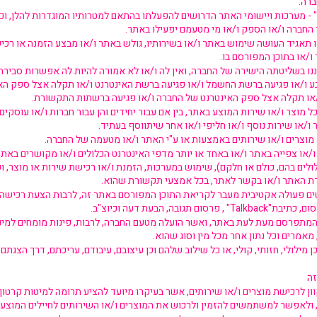
רה.
 - מערכות ויישומי האתר הדרושים להפעלתו בהתאם למטרותיו המוגדרות להלן, וכן
 החברה ו/או הספק ו/או מי מטעמם יפעילו באתר.
תאגיד העושה שימוש באתר ו/או בשירותיו, גולש באתר ו/או מבצע הזמנה או רכיש
/או בתוכן המפורסם בו.
איננו בשליטתה הישירה של החברה, ואין לה ו/או לא אמורה להיות לה אפשרות סבירה
בע ו/או פגיעה ברשת החשמל ו/או פגיעה ברשת האינטרנט ו/או תקלה אצל ספק 
/או תקלה אצל ספק האינטרנט של החברה ו/או פגיעה ברשתות התקשורת.
כל מוצר ו/או שירות המוצע באתר, בין אם עבור יחידים והן עבור חברות ו/או עוסקים,
ר ו/או שירות נוסף ו/או חליפי ו/או אחר שיתווסף בעתיד.
מוצרים ו/או שירותים באמצעות או ע"י האתר ו/או מטעמה של החברה.
/או צפייה באתר ו/או באחד או יותר מדפי האינטרנט הכלולים ו/או מקושרים באתר 
ולים בהם, כולם או חלקם), שימוש במערכות, הזמנת ו/או רכישת שירות או מוצר, וכ
ת האתר ו/או בקשר לאתר, בכל אמצעי תקשורת שהוא.
שים פעולה אקטיבית מעבר לקריאת התוכן המפורסם באתר זה, לרבות הצעת רכישה,
 תגובה, הבעת דעה וכיוצ"ב.
והמתפרסם מעת לעת באתר, ואשר הועלה מטעם החברה, לרבות, פינות מומחים למיניה
 מאמרים וכל נתון אחר מכל מין וסוג שהוא.
כן מילולי, חזותי, קולי, או כל שילוב שלהם וכן עיצובם, עיבודם, עריכתם, דרך הצגתם ו
זה
 לרכישת מוצרים ו/או שירותים, אשר בעיקרו מיועד להציע תרומה למיטות קרטון ל
), ולאפשר למשתמשים להזמין ולרכוש את המוצרים ו/או השירותים לחיילים המוצע