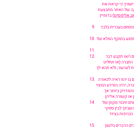
ישורך כי קראת את
ליקה של האתר מתבצעת
בדומיין (
נוסחם בעברית בלבד
 תפגע בתוקף המלא של
ם ו/או תקבע דבר
 החברה (או תחליט
 לערעור, ולא תהא לך
ו יהוו ראיה לכאורה
רה, יהיה המידע המצוי
המדויק ביותר אך
ם חיבור מקוון של
שבינך לבין ספקי
הכרוכות בציוד
ים הדברים בלשון