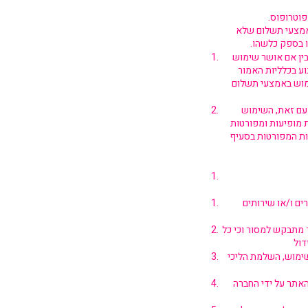
וטרופוס.
אמצעי תשלום שלא
ו בספק כלשהו.
ר, בין אם אושר שימוש
וע בכלליות האמור
מוש באמצעי תשלום
 עם זאת, השימוש
ת מופיעות ומפורטות
שות המפורטות בסעיף
ם ו/או שירותים
ך מתבקש למסור וכי כל
שימוש, השלמת הליכי
האתר על ידי החברה